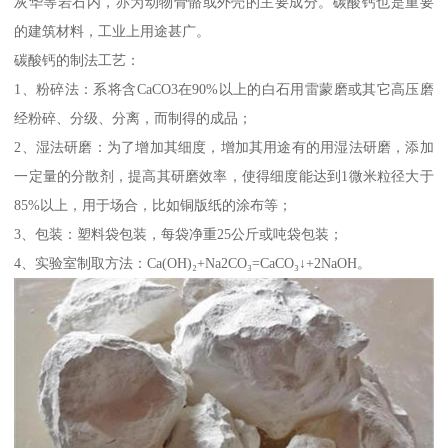
灰华等岩石内，亦为动物骨骼或外壳的主要成分。碳酸钙也是重要
的建筑材料，工业上用途甚广。
碳酸钙的制法工艺：
1、粉碎法：系将含CaCO3在90%以上的白石用雷蒙磨或其它高压磨
经粉碎、分级、分离，而制得的成品；
2、湿法研磨：为了增加其细度，增加其用途有的用湿法研磨，添加
一定量的分散剂，提高其研磨效率，使得细度能达到1微米粒径大于
85%以上，用于场合，比如铜版纸的涂布等；
3、包装：塑料袋包装，每袋净重25公斤或吨袋包装；
4、实验室制取方法：Ca(OH)₂+Na2CO₃=CaCO₃↓+2NaOH。