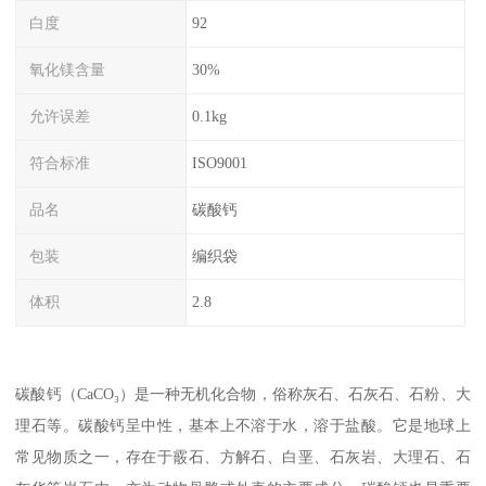
白度
92
氧化镁含量
30%
允许误差
0.1kg
符合标准
ISO9001
品名
碳酸钙
包装
编织袋
体积
2.8
碳酸钙（CaCO₃）是一种无机化合物，俗称灰石、石灰石、石粉、大
理石等。碳酸钙呈中性，基本上不溶于水，溶于盐酸。它是地球上
常见物质之一，存在于霰石、方解石、白垩、石灰岩、大理石、石