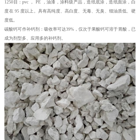
1250目：pvc ， PE ，油漆，涂料级产品，造纸底涂，造纸面涂，白
度在 95 度以上。具有高纯度、高白度、无毒、无臭、细油质低、硬
度低。
碳酸钙可作补钙剂：吸收率可达39%，仅次于果酸钙可溶于胃酸，已
成为剂型多、应用多的补钙剂。