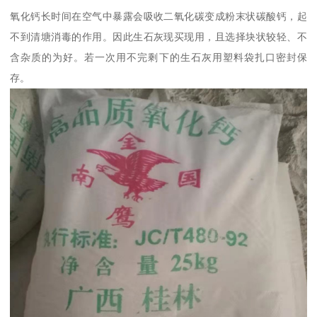
氧化钙长时间在空气中暴露会吸收二氧化碳变成粉末状碳酸钙，起
不到清塘消毒的作用。因此生石灰现买现用，且选择块状较轻、不
含杂质的为好。若一次用不完剩下的生石灰用塑料袋扎口密封保
存。