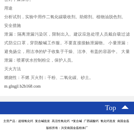
用途
分析试剂，实验中用作二氧化碳吸收剂。助熔剂。植物油脱色剂。
安全措施
泄漏：隔离泄漏污染区，限制出入。建议应急处理人员戴自吸过滤
式防尘口罩，穿防酸碱工作服。不要直接接触泄漏物。 小量泄漏：
避免扬尘，用洁净的铲子收集于干燥、洁净、有盖的容器中。 大量
泄漏：喷雾状水控制粉尘，保护人员。
灭火方法
燃烧性：不燃 灭火剂：干粉、二氧化碳、砂土。
m.glngjl.b2b168.com
Top
主营产品：超细氧化钙 复合碱批发 高活性氧化钙 *复合碱 广西碳酸钙 氧化钙批发 南国金磊
版权所有：兴安南国金磊粉体厂