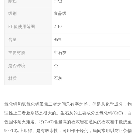
颜色
白色
级别
食品级
PH值使用范围
2-10
含量
95%
主要材质
生石灰
是否跨境
否
材质
石灰
氧化钙和氢氧化钙虽然二者之间只有字之差，但是从化学成分，物
理性上二者差别还是很大的。生石灰的主要成分是氧化钙(CaO)，白
色固体耐火难溶。将(CaO)含量高的石灰岩在通风的石灰窑中锻烧至
900℃以上即得。是有吸水性，可用作干燥剂，民间常用以防止杂物