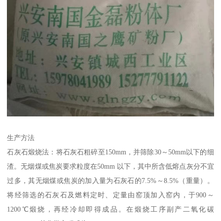
生产方法
石灰石煅烧法：将石灰石粗碎至150mm，并筛除30～50mm以下的细
渣。无烟煤或焦炭要求粒度在50mm 以下，其中所含低熔点灰分不宜
过多，其无烟煤或焦炭的加入量为石灰石的7.5%～8.5%（重量）。
将经筛选的石灰石及燃料定时、定量由窑顶加入窑内，于900～
1200℃煅烧，再经冷却即得成品。在煅烧工序副产二氧化碳