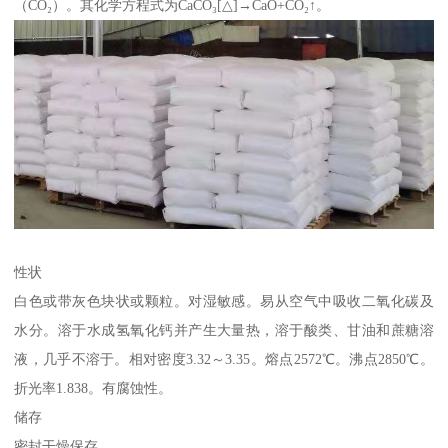
（CO₂）。其化学方程式为CaCO₃[△]→CaO+CO₂↑。
性状
白色或带灰色块状或颗粒。对湿敏感。易从空气中吸收二氧化碳及
水分。溶于水成氢氧化钙并产生大量热，溶于酸类、甘油和蔗糖溶
液，几乎不溶于。相对密度3.32～3.35。熔点2572℃。沸点2850℃。
折光率1.838。有腐蚀性。
储存
密封干燥保存。