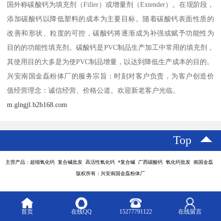
国外称碳酸钙为填充剂（Filler）或增量剂（Extender）。在现阶段，
添加碳酸钙以降低塑料的成本为主要目标。随着碳酸钙表面性质的
改善和形状、粒度的可控，碳酸钙将逐渐成为补强或赋予功能性为
目的的功能性填充剂。碳酸钙是PVC制品生产加工中常用的填充剂，
其使用目的大多是为使PVC制品增量，以达到降低生产成本的目的。
兴安南国金磊粉体厂的服务宗旨：时刻对客户负责，为客户创造价
值经营理念：诚信经营、价格公道。欢迎新老客户光临。
m.glngjl.b2b168.com
Top
主营产品：超细氧化钙 复合碱批发 高活性氧化钙 *复合碱 广西碳酸钙 氧化钙批发 南国金磊
版权所有：兴安南国金磊粉体厂
首页
在线QQ
15277791122
在线留言