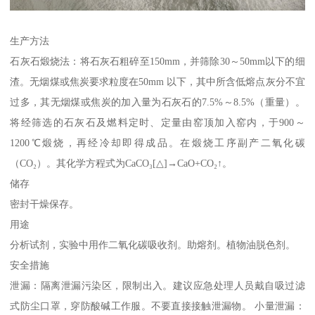
生产方法
石灰石煅烧法：将石灰石粗碎至150mm，并筛除30～50mm以下的细
渣。无烟煤或焦炭要求粒度在50mm 以下，其中所含低熔点灰分不宜
过多，其无烟煤或焦炭的加入量为石灰石的7.5%～8.5%（重量）。
将经筛选的石灰石及燃料定时、定量由窑顶加入窑内，于900～
1200℃煅烧，再经冷却即得成品。在煅烧工序副产二氧化碳
（CO₂）。其化学方程式为CaCO₃[△]→CaO+CO₂↑。
储存
密封干燥保存。
用途
分析试剂，实验中用作二氧化碳吸收剂。助熔剂。植物油脱色剂。
安全措施
泄漏：隔离泄漏污染区，限制出入。建议应急处理人员戴自吸过滤
式防尘口罩，穿防酸碱工作服。不要直接接触泄漏物。 小量泄漏：