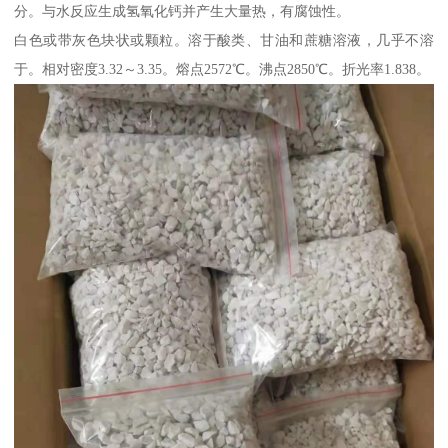
分。与水反应生成氢氧化钙并产生大量热，有腐蚀性。
白色或带灰色块状或颗粒。溶于酸类、甘油和蔗糖溶液，几乎不溶
于。相对密度3.32～3.35。熔点2572℃。沸点2850℃。折光率1.838。