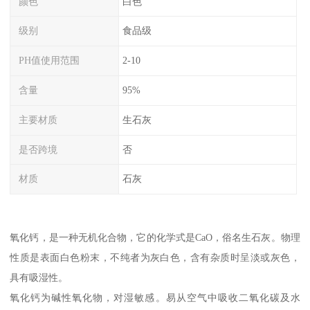
颜色
白色
级别
食品级
PH值使用范围
2-10
含量
95%
主要材质
生石灰
是否跨境
否
材质
石灰
氧化钙，是一种无机化合物，它的化学式是CaO，俗名生石灰。物理
性质是表面白色粉末，不纯者为灰白色，含有杂质时呈淡或灰色，
具有吸湿性。
氧化钙为碱性氧化物，对湿敏感。易从空气中吸收二氧化碳及水