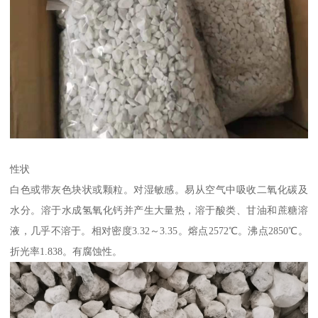
性状
白色或带灰色块状或颗粒。对湿敏感。易从空气中吸收二氧化碳及
水分。溶于水成氢氧化钙并产生大量热，溶于酸类、甘油和蔗糖溶
液，几乎不溶于。相对密度3.32～3.35。熔点2572℃。沸点2850℃。
折光率1.838。有腐蚀性。