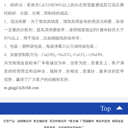
1、粉碎法：系将含CaCO3在90%以上的白石用雷蒙磨或其它高压磨
经粉碎、分级、分离，而制得的成品；
2、湿法研磨：为了增加其细度，增加其用途有的用湿法研磨，添加
一定量的分散剂，提高其研磨效率，使得细度能达到1微米粒径大于
85%以上，用于场合，比如铜版纸的涂布等；
3、包装：塑料袋包装，每袋净重25公斤或吨袋包装；
4、实验室制取方法：Ca(OH)₂+Na2CO₃=CaCO₃↓+2NaOH。
兴安南国金磊粉体厂本着诚信为本，信誉为优，质量至上，客户满
意的经营理念和品种全，规格齐，价格优，质量好，服务佳的竞争
优势，赢得了广大客户的信赖和支持。
m.glngjl.b2b168.com
Top
主营产品：超细氧化钙 复合碱批发 高活性氧化钙 *复合碱 广西碳酸钙 氧化钙批发 南国金磊
版权所有：兴安南国金磊粉体厂