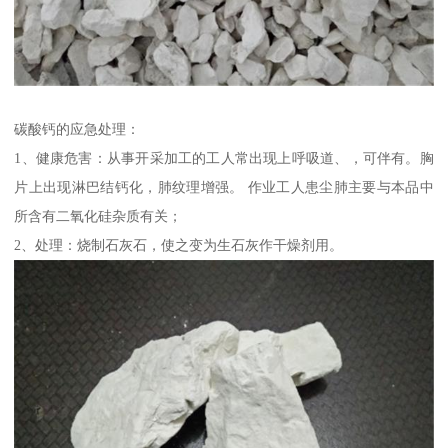
碳酸钙的应急处理：
1、健康危害：从事开采加工的工人常出现上呼吸道、，可伴有。胸
片上出现淋巴结钙化，肺纹理增强。 作业工人患尘肺主要与本品中
所含有二氧化硅杂质有关；
2、处理：烧制石灰石，使之变为生石灰作干燥剂用。