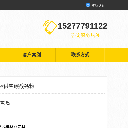
资质认证
15277791122
客户案例
联系方式
林供应碳酸钙粉
/吨 起
治区桂林兴安县