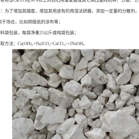
：系将含CaCO3在90%以上的白石用雷蒙磨或其它高压磨经粉碎、分级、
磨：为了增加其细度，增加其用途有的用湿法研磨，添加一定量的分散剂，
，用于场合，比如铜版纸的涂布等；
塑料袋包装，每袋净重25公斤或吨袋包装；
法：Ca(OH)₂+Na2CO₃=CaCO₃↓+2NaOH。