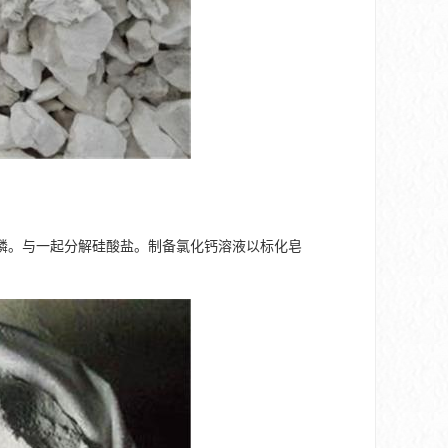
磷。与一起分解硅酸盐。制备氯化钙溶液以标化皂