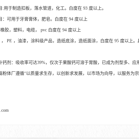
00目:用于制造扣板，落水管道，化工。白度在 93 度以上。
00目：可用于牙膏膏体，肥皂。白度在 94 度以上
于橡胶，塑料，电缆， pvc 白度在 94 度以上
pvc ， PE ，油漆，涂料级产品，造纸底涂，造纸面涂，白度在 95 度
补钙剂：吸收率可达39%，仅次于果酸钙可溶于胃酸，已成为剂型多、应
磊粉体厂遵循“以质量求生存，以创新求发展，以市场为向导，以服务为宗
l.com