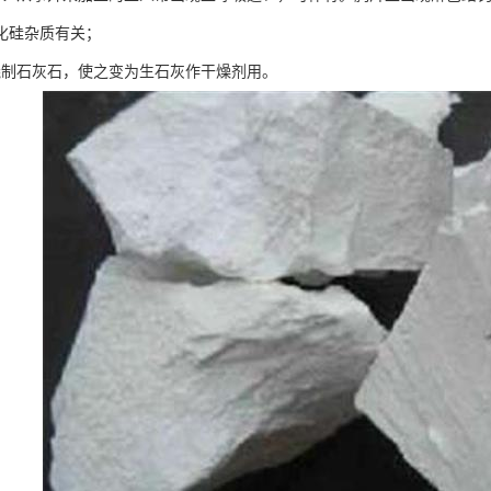
化硅杂质有关；
烧制石灰石，使之变为生石灰作干燥剂用。