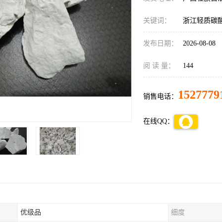
关键词：
浙江轻质碳
发布日期：
2026-08-08
阅 读 量：
144
1527779
销售电话：
在线QQ：
优级品
细度