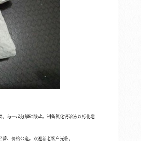
磷。与一起分解硅酸盐。制备氯化钙溶液以标化皂
经营、价格公道。欢迎新老客户光临。