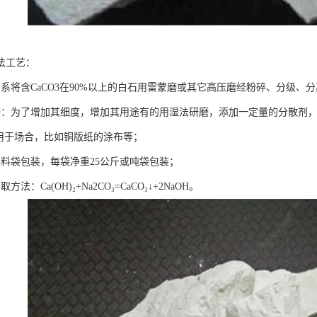
法工艺：
：系将含CaCO3在90%以上的白石用雷蒙磨或其它高压磨经粉碎、分级、
磨：为了增加其细度，增加其用途有的用湿法研磨，添加一定量的分散剂，
，用于场合，比如铜版纸的涂布等；
塑料袋包装，每袋净重25公斤或吨袋包装；
法：Ca(OH)₂+Na2CO₃=CaCO₃↓+2NaOH。