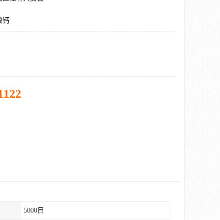
酸钙
1122
5000目