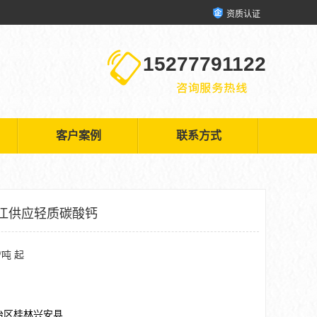
资质认证
15277791122
客户案例
联系方式
江供应轻质碳酸钙
/吨 起
治区桂林兴安县