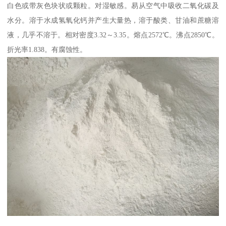
白色或带灰色块状或颗粒。对湿敏感。易从空气中吸收二氧化碳及
水分。溶于水成氢氧化钙并产生大量热，溶于酸类、甘油和蔗糖溶
液，几乎不溶于。相对密度3.32～3.35。熔点2572℃。沸点2850℃。
折光率1.838。有腐蚀性。