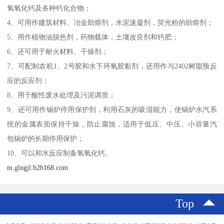
氢氧化钙及各种钙化合物；
4、可用作建筑材料、冶金助熔剂，水泥速凝剂，荧光粉的助熔剂；
5、用作植物油脱色剂，药物载体，土壤改良剂和钙肥；
6、还可用于耐火材料、干燥剂；
7、可配制农机1、2号胶和水下环氧胶黏剂，还用作与2402树脂预反
应的反应剂；
8、用于酸性废水处理及污泥调质；
9、还可用作锅炉停用保护剂，利用石灰的吸湿能力，使锅炉水汽系
统的金属表面保持干燥，防止腐蚀，适用于低压、中压、小容量汽
包锅炉的长期停用保护；
10、可以和水反应制备氢氧化钙。
m.glngjl.b2b168.com
Top