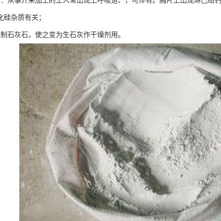
害：从事开采加工的工人常出现上呼吸道、，可伴有。胸片上出现淋巴结钙
化硅杂质有关；
烧制石灰石，使之变为生石灰作干燥剂用。