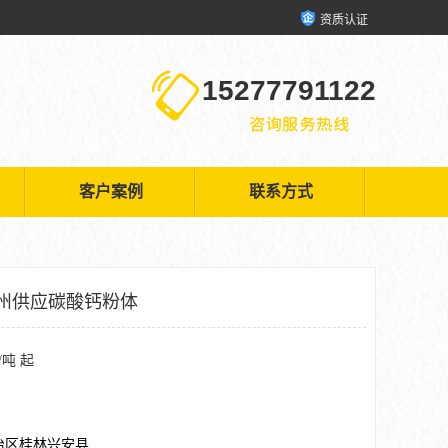
资质认证
15277791122
客户案例
联系方式
州供应碳酸钙粉体
/吨 起
治区桂林兴安县