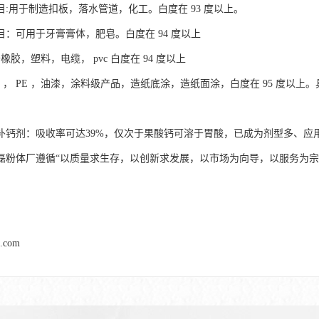
00目:用于制造扣板，落水管道，化工。白度在 93 度以上。
00目：可用于牙膏膏体，肥皂。白度在 94 度以上
于橡胶，塑料，电缆， pvc 白度在 94 度以上
pvc ， PE ，油漆，涂料级产品，造纸底涂，造纸面涂，白度在 95 度
补钙剂：吸收率可达39%，仅次于果酸钙可溶于胃酸，已成为剂型多、应
磊粉体厂遵循“以质量求生存，以创新求发展，以市场为向导，以服务为宗
l.com