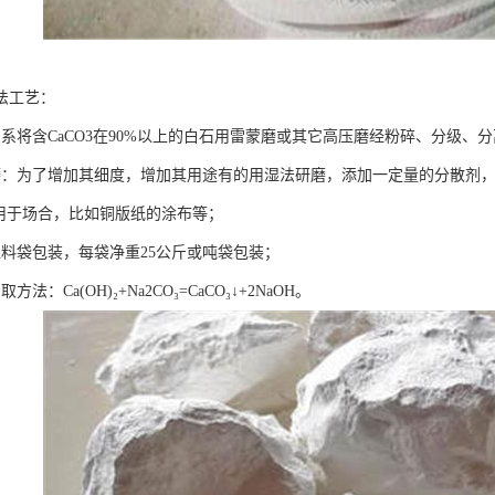
法工艺：
：系将含CaCO3在90%以上的白石用雷蒙磨或其它高压磨经粉碎、分级、
磨：为了增加其细度，增加其用途有的用湿法研磨，添加一定量的分散剂，
，用于场合，比如铜版纸的涂布等；
塑料袋包装，每袋净重25公斤或吨袋包装；
法：Ca(OH)₂+Na2CO₃=CaCO₃↓+2NaOH。