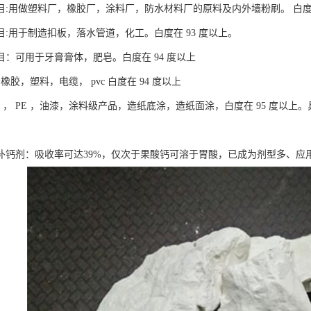
00目:用做塑料厂，橡胶厂，涂料厂，防水材料厂的原料及内外墙粉刷。 白度
00目:用于制造扣板，落水管道，化工。白度在 93 度以上。
00目：可用于牙膏膏体，肥皂。白度在 94 度以上
于橡胶，塑料，电缆， pvc 白度在 94 度以上
pvc ， PE ，油漆，涂料级产品，造纸底涂，造纸面涂，白度在 95 度
补钙剂：吸收率可达39%，仅次于果酸钙可溶于胃酸，已成为剂型多、应