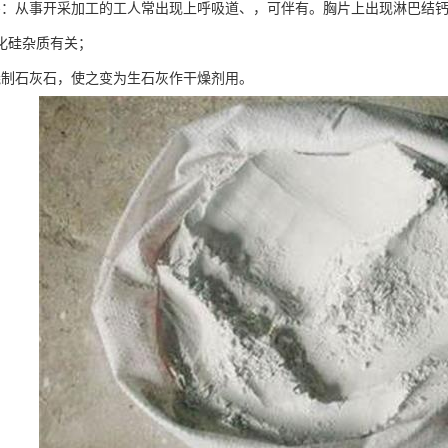
害：从事开采加工的工人常出现上呼吸道、，可伴有。胸片上出现淋巴结钙
化硅杂质有关；
烧制石灰石，使之变为生石灰作干燥剂用。