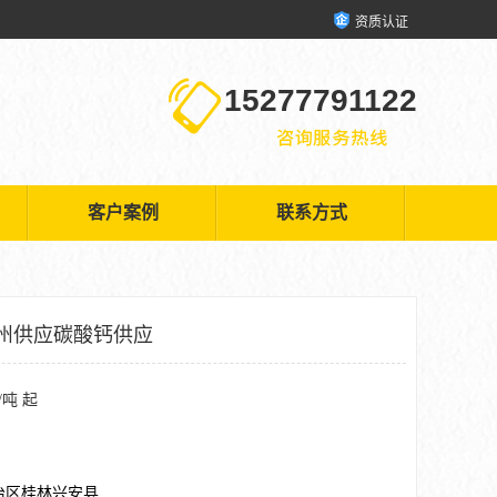
资质认证
15277791122
客户案例
联系方式
州供应碳酸钙供应
/吨 起
治区桂林兴安县