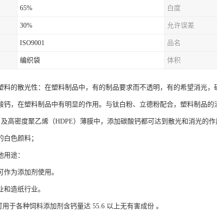
65%
白度
30%
允许误差
ISO9001
品名
编织袋
体积
塑料的散光性：在塑料制品中，有的制品要求而不透明，有的希望消光，
碳酸钙，在塑料制品中有明显的作用。与钛白粉、立德粉配合，塑料制品的
E）及高密度聚乙烯（HDPE）薄膜中，添加碳酸钙都可达到散光和消光的
的白色颜料；
他用途：
可作为添加剂使用。
业和造纸行业。
:可用于各种饲料添加剂含钙量达 55.6 以上无有害成份 。