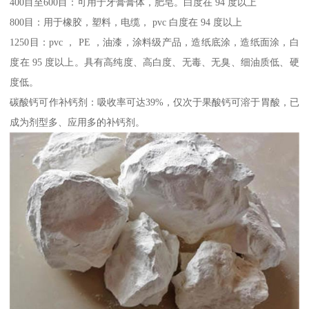
400目至600目：可用于牙膏膏体，肥皂。白度在 94 度以上
800目：用于橡胶，塑料，电缆， pvc 白度在 94 度以上
1250目：pvc ， PE ，油漆，涂料级产品，造纸底涂，造纸面涂，白
度在 95 度以上。具有高纯度、高白度、无毒、无臭、细油质低、硬
度低。
碳酸钙可作补钙剂：吸收率可达39%，仅次于果酸钙可溶于胃酸，已
成为剂型多、应用多的补钙剂。