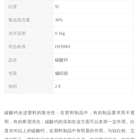
白度
92
氧化镁含量
30%
允许误差
0.1kg
符合标准
ISO9001
品名
碳酸钙
包装
编织袋
体积
2.8
碳酸钙改进塑料的散光性：在塑料制品中，有的制品要求而不透
明，有的希望消光，碳酸钙的添加在这方面可以发挥一定作用。白
度在90以上的碳酸钙，在塑料制品中有明显的作用。与钛白粉、立