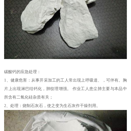
碳酸钙的应急处理：
1、健康危害：从事开采加工的工人常出现上呼吸道、，可伴有。胸
片上出现淋巴结钙化，肺纹理增强。 作业工人患尘肺主要与本品中
所含有二氧化硅杂质有关；
2、处理：烧制石灰石，使之变为生石灰作干燥剂用。