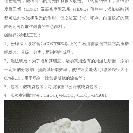
德粉配合，塑料制品的消光性有很大改进。在钙塑纸张中，在低密
度聚乙烯（LDPE）及高密度聚乙烯（HDPE）薄膜中，添加碳酸钙
都可达到散光和消光的作用，使之适宜书写、印刷。白度较好的碳
酸钙还可以取代昂贵的白色颜料；
碳酸钙的制法工艺：
1、粉碎法：系将含CaCO3在90%以上的白石用雷蒙磨或其它高压磨
经粉碎、分级、分离，而制得的成品；
2、湿法研磨：为了增加其细度，增加其用途有的用湿法研磨，添加
一定量的分散剂，提高其研磨效率，使得细度能达到1微米粒径大于
85%以上，用于场合，比如铜版纸的涂布等；
3、包装：塑料袋包装，每袋净重25公斤或吨袋包装；
4、实验室制取方法：Ca(OH)₂+Na2CO₃=CaCO₃↓+2NaOH。