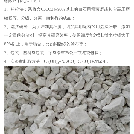
碳酸钙的制法工艺：
1、粉碎法：系将含CaCO3在90%以上的白石用雷蒙磨或其它高压磨
经粉碎、分级、分离，而制得的成品；
2、湿法研磨：为了增加其细度，增加其用途有的用湿法研磨，添加
一定量的分散剂，提高其研磨效率，使得细度能达到1微米粒径大于
85%以上，用于场合，比如铜版纸的涂布等；
3、包装：塑料袋包装，每袋净重25公斤或吨袋包装；
4、实验室制取方法：Ca(OH)₂+Na2CO₃=CaCO₃↓+2NaOH。