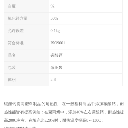
白度
92
氧化镁含量
30%
允许误差
0.1kg
符合标准
ISO9001
品名
碳酸钙
包装
编织袋
体积
2.8
碳酸钙提高塑料制品的耐热性：在一般塑料制品中添加碳酸钙，耐
热性能皆有提高例如：在聚丙烯中，添加40%左右碳酸钙，耐热性提
高200C左右。在填充比≤20%时，耐热温度提高8～130C；