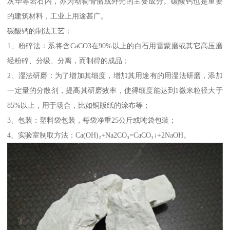
灰华等岩石内，亦为动物骨骼或外壳的主要成分。碳酸钙也是重要
的建筑材料，工业上用途甚广。
碳酸钙的制法工艺：
1、粉碎法：系将含CaCO3在90%以上的白石用雷蒙磨或其它高压磨
经粉碎、分级、分离，而制得的成品；
2、湿法研磨：为了增加其细度，增加其用途有的用湿法研磨，添加
一定量的分散剂，提高其研磨效率，使得细度能达到1微米粒径大于
85%以上，用于场合，比如铜版纸的涂布等；
3、包装：塑料袋包装，每袋净重25公斤或吨袋包装；
4、实验室制取方法：Ca(OH)₂+Na2CO₃=CaCO₃↓+2NaOH。