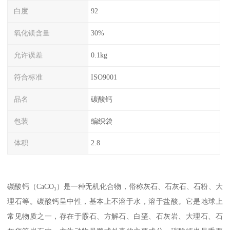
白度
92
氧化镁含量
30%
允许误差
0.1kg
符合标准
ISO9001
品名
碳酸钙
包装
编织袋
体积
2.8
碳酸钙（CaCO₃）是一种无机化合物，俗称灰石、石灰石、石粉、大
理石等。碳酸钙呈中性，基本上不溶于水，溶于盐酸。它是地球上
常见物质之一，存在于霰石、方解石、白垩、石灰岩、大理石、石