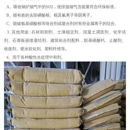
A、吸收锅炉烟气中的SO2，使排放烟气含硫量符合环保标准。
B、能有效的去除磷酸根、根及氟离子等阴离子。
C、能破氨基磺酸根等络合剂或鳌合剂对有些金属离子的结合。
3. 其他用途: 石材助割剂、土壤稳定剂、混凝土调质剂、化学试
剂、石膏板嵌缝凝结剂、建筑粘合剂配料，烷基磺酸钙、止酸剂、
收敛剂、硬水软化剂、塑料纤维等。
4、用于各种酸性水处理中和剂。