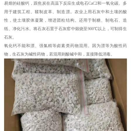
易熔的硅酸钙，跟焦炭在高温下反应生成电石CaC2和一氧化碳。多
用于建筑工程、鞣制皮革、制造漂。农业上用石灰中和土壤的酸
性，使土壤胶体凝聚，增进团粒结构。还用于制糖、制电石、造
纸、净化污水。将石灰石置于石灰窑中煅烧至900℃以上，可制得生
石灰。
氧化钙不能和漂、强氯精等卤素类药物混用。因为漂等为酸性药
物，生石灰为碱性药物，若混用则酸碱中和，直接降低消毒。