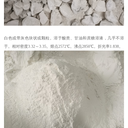
白色或带灰色块状或颗粒。溶于酸类、甘油和蔗糖溶液，几乎不溶
于。相对密度3.32～3.35。熔点2572℃。沸点2850℃。折光率1.838。