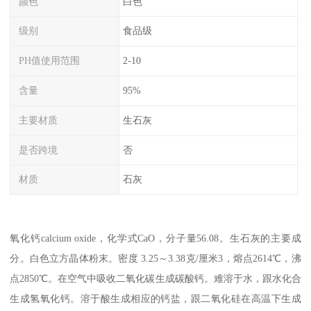
颜色
白色
级别
食品级
PH值使用范围
2-10
含量
95%
主要材质
生石灰
是否跨境
否
材质
石灰
氧化钙calcium oxide，化学式CaO，分子量56.08。生石灰的主要成
分。白色立方晶体粉末。密度 3.25～3.38克/厘米3，熔点2614℃，沸
点2850℃。在空气中吸收二氧化碳生成碳酸钙。难溶于水，跟水化合
生成氢氧化钙。溶于酸生成相应的钙盐，跟二氧化硅在高温下生成