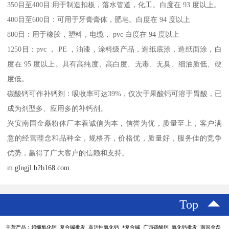
350目至400目:用于制造扣板，落水管道，化工。白度在 93 度以上。
400目至600目：可用于牙膏膏体，肥皂。白度在 94 度以上
800目：用于橡胶，塑料，电缆， pvc 白度在 94 度以上
1250目：pvc ， PE ，油漆，涂料级产品，造纸底涂，造纸面涂，白
度在 95 度以上。具有高纯度、高白度、无毒、无臭、细油质低、硬
度低。
碳酸钙可作补钙剂：吸收率可达39%，仅次于果酸钙可溶于胃酸，已
成为剂型多、应用多的补钙剂。
兴安南国金磊粉体厂本着诚信为本，信誉为优，质量至上，客户满
意的经营理念和品种全，规格齐，价格优，质量好，服务佳的竞争
优势，赢得了广大客户的信赖和支持。
m.glngjl.b2b168.com
Top
主营产品：超细氧化钙 复合碱批发 高活性氧化钙 *复合碱 广西碳酸钙 氧化钙批发 南国金磊