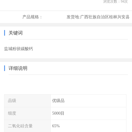
浏览次数：
94
次
产品规格：
发货地:
广西壮族自治区桂林兴安县
关键词
盐城粉状碳酸钙
详细说明
品级
优级品
细度
5000目
二氧化硅含量
65%