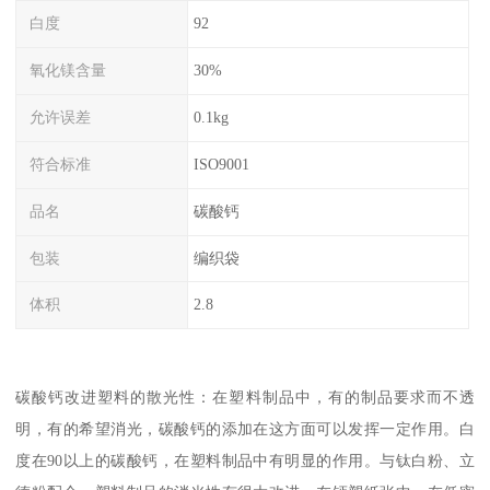
白度
92
氧化镁含量
30%
允许误差
0.1kg
符合标准
ISO9001
品名
碳酸钙
包装
编织袋
体积
2.8
碳酸钙改进塑料的散光性：在塑料制品中，有的制品要求而不透
明，有的希望消光，碳酸钙的添加在这方面可以发挥一定作用。白
度在90以上的碳酸钙，在塑料制品中有明显的作用。与钛白粉、立