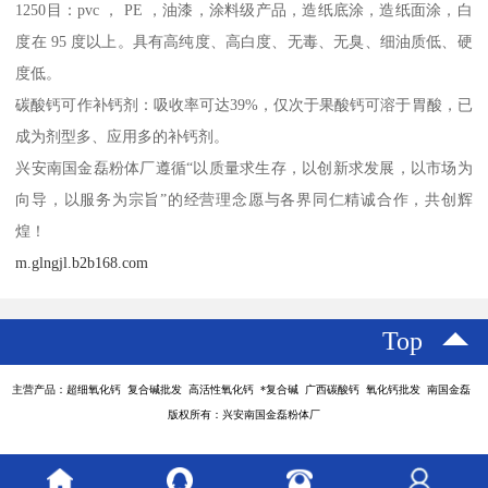
1250目：pvc ， PE ，油漆，涂料级产品，造纸底涂，造纸面涂，白
度在 95 度以上。具有高纯度、高白度、无毒、无臭、细油质低、硬
度低。
碳酸钙可作补钙剂：吸收率可达39%，仅次于果酸钙可溶于胃酸，已
成为剂型多、应用多的补钙剂。
兴安南国金磊粉体厂遵循“以质量求生存，以创新求发展，以市场为
向导，以服务为宗旨”的经营理念愿与各界同仁精诚合作，共创辉
煌！
m.glngjl.b2b168.com
Top
主营产品：超细氧化钙 复合碱批发 高活性氧化钙 *复合碱 广西碳酸钙 氧化钙批发 南国金磊
版权所有：兴安南国金磊粉体厂