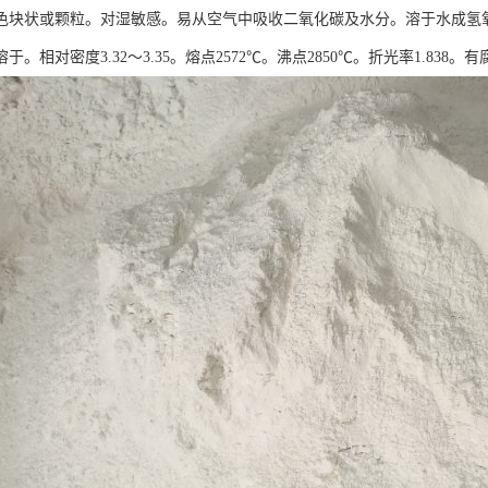
色块状或颗粒。对湿敏感。易从空气中吸收二氧化碳及水分。溶于水成氢
于。相对密度3.32～3.35。熔点2572℃。沸点2850℃。折光率1.838。