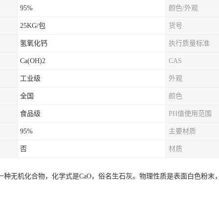
95%
颜色/外观
25KG/包
货号
氢氧化钙
执行质量标准
Ca(OH)2
CAS
工业级
外观
全国
颜色
食品级
PH值使用范围
95%
主要材质
否
材质
一种无机化合物，化学式是CaO，俗名生石灰。物理性质是表面白色粉末