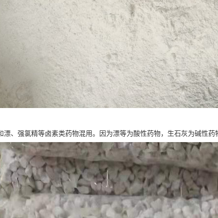
和漂、强氯精等卤素类药物混用。因为漂等为酸性药物，生石灰为碱性药