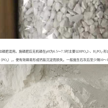
磷肥混用。施磷肥后无机磷在pH为6.5～7.5时主要以HPO₄2-、H₂PO₄
（PO₄）₂，使有效磷易形成钙盐沉淀而损失。一般施生石灰后至少隔10～