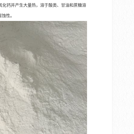
氧化钙并产生大量热，溶于酸类、甘油和蔗糖溶
有腐蚀性。