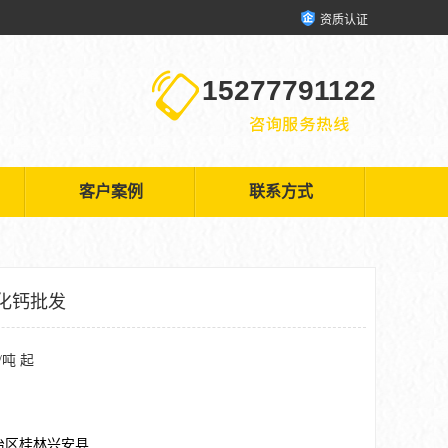
资质认证
15277791122
客户案例
联系方式
化钙批发
/吨 起
治区桂林兴安县