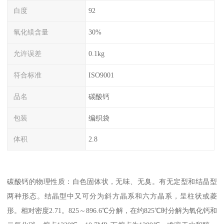
白度
92
氧化镁含量
30%
允许误差
0.1kg
符合标准
ISO9001
品名
碳酸钙
包装
编织袋
体积
2.8
碳酸钙的物理性质：白色固体状，无味、无臭。有无定型和结晶型
两种形态。结晶型中又可分为斜方晶系和六方晶系，呈柱状或菱
形。相对密度2.71。825～896.6℃分解，在约825℃时分解为氧化钙和