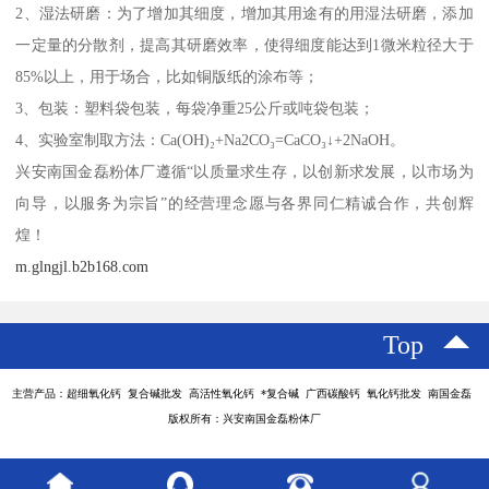
2、湿法研磨：为了增加其细度，增加其用途有的用湿法研磨，添加
一定量的分散剂，提高其研磨效率，使得细度能达到1微米粒径大于
85%以上，用于场合，比如铜版纸的涂布等；
3、包装：塑料袋包装，每袋净重25公斤或吨袋包装；
4、实验室制取方法：Ca(OH)₂+Na2CO₃=CaCO₃↓+2NaOH。
兴安南国金磊粉体厂遵循“以质量求生存，以创新求发展，以市场为
向导，以服务为宗旨”的经营理念愿与各界同仁精诚合作，共创辉
煌！
m.glngjl.b2b168.com
Top
主营产品：超细氧化钙 复合碱批发 高活性氧化钙 *复合碱 广西碳酸钙 氧化钙批发 南国金磊
版权所有：兴安南国金磊粉体厂