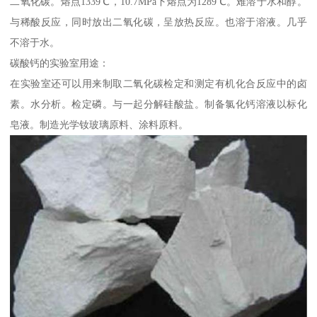
二氧化碳。熔点1339℃，10.7MPa下熔点为1289℃。难溶于水和醇。
与稀酸反应，同时放出二氧化碳，呈放热反应。也溶于溶液。几乎
不溶于水。
碳酸钙的实验室用途：
在实验室还可以用来制取二氧化碳检定和测定有机化合反应中的卤
素。水分析。检定磷。与一起分解硅酸盐。制备氯化钙溶液以标化
皂液。制造光学钕玻璃原料、涂料原料。