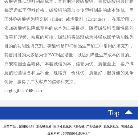
碳酸钙降低塑料制品成本：普通的轻质碳酸钙、重质碳酸钙其价格
都远远低于塑料价格，碳酸钙的添加会使塑料制品的成本降低。固
国外称碳酸钙为填充剂（Filler）或增量剂（Extender）。在现阶段，
添加碳酸钙以降低塑料的成本为主要目标。随着碳酸钙表面性质的
改善和形状、粒度的可控，碳酸钙将逐渐成为补强或赋予功能性为
目的的功能性填充剂。碳酸钙是PVC制品生产加工中常用的填充剂，
其使用目的大多是为使PVC制品增量，以达到降低生产成本的目的。
兴安南国金磊粉体厂本着诚信为本，信誉为优，质量至上，客户满
意的经营理念和品种全，规格齐，价格优，质量好，服务佳的竞争
优势，赢得了广大客户的信赖和支持。
m.glngjl.b2b168.com
Top
主营产品：超细氧化钙 复合碱批发 高活性氧化钙 *复合碱 广西碳酸钙 氧化钙批发 南国金磊
版权所有：兴安南国金磊粉体厂