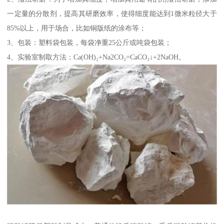
一定量的分散剂，提高其研磨效率，使得细度能达到1微米粒径大于
85%以上，用于场合，比如铜版纸的涂布等；
3、包装：塑料袋包装，每袋净重25公斤或吨袋包装；
4、实验室制取方法：Ca(OH)₂+Na2CO₃=CaCO₃↓+2NaOH。