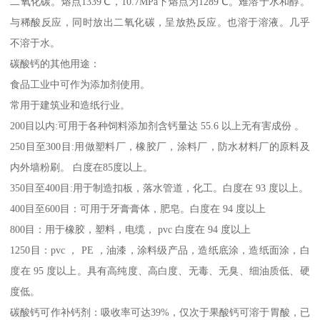
二氧化碳。熔点1339℃，10.7MPa下熔点为1289℃。难溶于水和醇。
与稀酸反应，同时放出二氧化碳，呈放热反应。也溶于溶液。几乎
不溶于水。
碳酸钙的其他用途：
食品工业中可作为添加剂使用。
常用于建筑业和造纸行业。
200目以内:可用于各种饲料添加剂含钙量达 55.6 以上无有害成份 。
250目至300目:用做塑料厂，橡胶厂，涂料厂，防水材料厂的原料及
内外墙粉刷。 白度在85度以上。
350目至400目:用于制造扣板，落水管道，化工。白度在 93 度以上。
400目至600目：可用于牙膏膏体，肥皂。白度在 94 度以上
800目：用于橡胶，塑料，电缆， pvc 白度在 94 度以上
1250目：pvc ， PE ，油漆，涂料级产品，造纸底涂，造纸面涂，白
度在 95 度以上。具有高纯度、高白度、无毒、无臭、细油质低、硬
度低。
碳酸钙可作补钙剂：吸收率可达39%，仅次于果酸钙可溶于胃酸，已