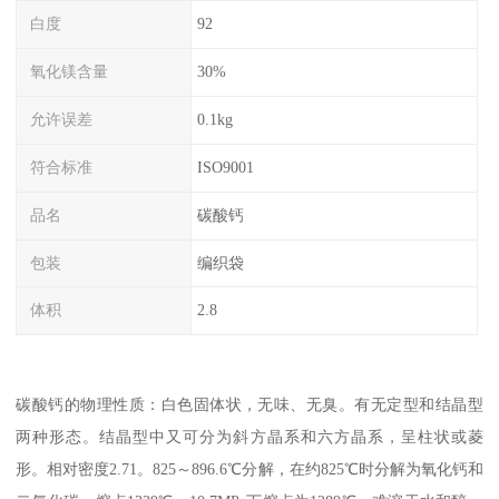
白度
92
氧化镁含量
30%
允许误差
0.1kg
符合标准
ISO9001
品名
碳酸钙
包装
编织袋
体积
2.8
碳酸钙的物理性质：白色固体状，无味、无臭。有无定型和结晶型
两种形态。结晶型中又可分为斜方晶系和六方晶系，呈柱状或菱
形。相对密度2.71。825～896.6℃分解，在约825℃时分解为氧化钙和