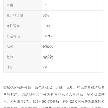
白度
92
氧化镁含量
30%
允许误差
0.1kg
符合标准
ISO9001
品名
碳酸钙
包装
编织袋
体积
2.8
碳酸钙的物理性质：白色固体状，无味、无臭。有无定型和结晶型
两种形态。结晶型中又可分为斜方晶系和六方晶系，呈柱状或菱
形。相对密度2.71。825～896.6℃分解，在约825℃时分解为氧化钙和