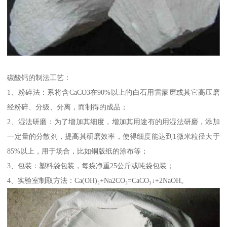
碳酸钙的制法工艺：
1、粉碎法：系将含CaCO3在90%以上的白石用雷蒙磨或其它高压磨
经粉碎、分级、分离，而制得的成品；
2、湿法研磨：为了增加其细度，增加其用途有的用湿法研磨，添加
一定量的分散剂，提高其研磨效率，使得细度能达到1微米粒径大于
85%以上，用于场合，比如铜版纸的涂布等；
3、包装：塑料袋包装，每袋净重25公斤或吨袋包装；
4、实验室制取方法：Ca(OH)₂+Na2CO₃=CaCO₃↓+2NaOH。