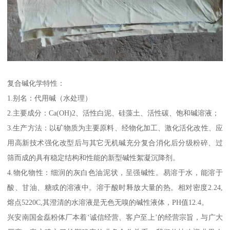
复合碱化学特性：
1.别名：代用碱（水处理）
2.主要成分：Ca(OH)2、活性白泥、硅藻土、活性碳、饱和碱溶液；
3.生产方法：以矿物质为主要原料、经物化加工、激化活化改性、应
用高新技术强化改型后与其它无机碱充分复合消化后分级粉碎、过
筛而成的具有稳定结构和性能的新型碱性絮凝沉降剂。
4.物化物性：细润的灰白色油泥状，呈强碱性。易溶于水，能溶于
酸、甘油、糖或的溶液中。溶于酸时释放大量的热。相对密度2.24,
熔点5220C,其澄清的水溶液是无色无嗅的碱性液体，PH值12.4。
兴安南国金磊粉体厂本着‘诚信经营、客户至上’的经营宗旨，与广大