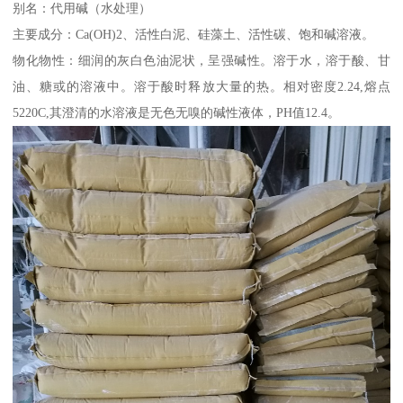
别名：代用碱（水处理）
主要成分：Ca(OH)2、活性白泥、硅藻土、活性碳、饱和碱溶液。
物化物性：细润的灰白色油泥状，呈强碱性。溶于水，溶于酸、甘
油、糖或的溶液中。溶于酸时释放大量的热。相对密度2.24,熔点
5220C,其澄清的水溶液是无色无嗅的碱性液体，PH值12.4。