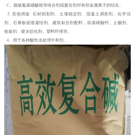
C、能破氨基磺酸根等络合剂或鳌合剂对有些金属离子的结合。
3. 其他用途: 石材助割剂、土壤稳定剂、混凝土调质剂、化学试
剂、石膏板嵌缝凝结剂、建筑粘合剂配料，烷基磺酸钙、止酸剂、
收敛剂、硬水软化剂、塑料纤维等。
4、用于各种酸性水处理中和剂。