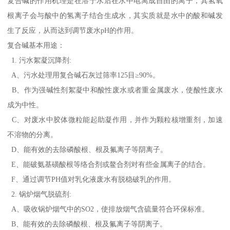
复合碱的作用机理是在溶于水后在水中电离成自由的离子，其氢氧
根离子会与酸中的氢离子结合生成水，其实质就是水中的酸和碱发
生了反应，从而达到调节废水pH的作用。
复合碱基本用途：
1. 污水絮凝沉降剂:
A、污水处理用复合碱石灰过筛率125目≥90%。
B、作为强碱性剂絮凝中和酸性废水或者重金属废水，使酸性废水
成为中性。
C、对废水中胶体微粒能起助凝作用，并作为颗粒核增重剂，加速
不溶物的分离。
D、能有效的去除磷酸根、根及氟离子等阴离子。
E、能破氨基磺酸根等络合剂或鳌合剂对有些金属离子的结合。
F、通过调节PH值对乳化液废水有脱稳破乳的作用。
2. 锅炉烟气脱硫剂:
A、吸收锅炉烟气中的SO2，使排放烟气含硫量符合环保标准。
B、能有效的去除磷酸根、根及氟离子等阴离子。