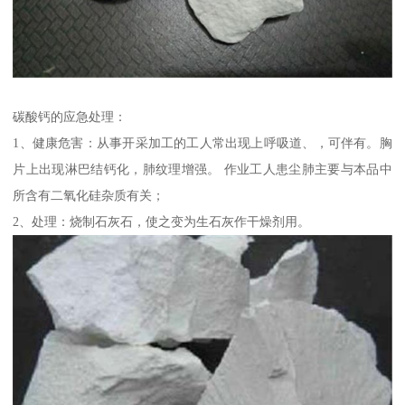
碳酸钙的应急处理：
1、健康危害：从事开采加工的工人常出现上呼吸道、，可伴有。胸
片上出现淋巴结钙化，肺纹理增强。 作业工人患尘肺主要与本品中
所含有二氧化硅杂质有关；
2、处理：烧制石灰石，使之变为生石灰作干燥剂用。