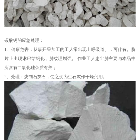
碳酸钙的应急处理：
1、健康危害：从事开采加工的工人常出现上呼吸道、，可伴有。胸
片上出现淋巴结钙化，肺纹理增强。 作业工人患尘肺主要与本品中
所含有二氧化硅杂质有关；
2、处理：烧制石灰石，使之变为生石灰作干燥剂用。