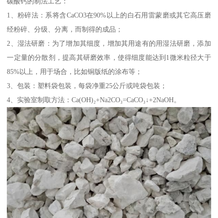
碳酸钙的制法工艺：
1、粉碎法：系将含CaCO3在90%以上的白石用雷蒙磨或其它高压磨
经粉碎、分级、分离，而制得的成品；
2、湿法研磨：为了增加其细度，增加其用途有的用湿法研磨，添加
一定量的分散剂，提高其研磨效率，使得细度能达到1微米粒径大于
85%以上，用于场合，比如铜版纸的涂布等；
3、包装：塑料袋包装，每袋净重25公斤或吨袋包装；
4、实验室制取方法：Ca(OH)₂+Na2CO₃=CaCO₃↓+2NaOH。