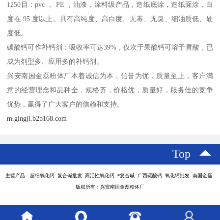
1250目：pvc ， PE ，油漆，涂料级产品，造纸底涂，造纸面涂，白
度在 95 度以上。具有高纯度、高白度、无毒、无臭、细油质低、硬
度低。
碳酸钙可作补钙剂：吸收率可达39%，仅次于果酸钙可溶于胃酸，已
成为剂型多、应用多的补钙剂。
兴安南国金磊粉体厂本着诚信为本，信誉为优，质量至上，客户满
意的经营理念和品种全，规格齐，价格优，质量好，服务佳的竞争
优势，赢得了广大客户的信赖和支持。
m.glngjl.b2b168.com
Top
主营产品：超细氧化钙 复合碱批发 高活性氧化钙 *复合碱 广西碳酸钙 氧化钙批发 南国金磊
版权所有：兴安南国金磊粉体厂