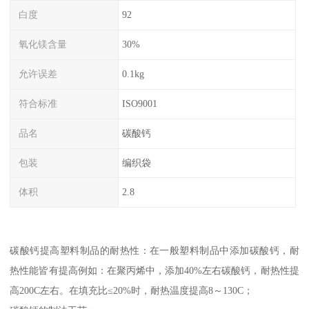
白度
92
氧化镁含量
30%
允许误差
0.1kg
符合标准
ISO9001
品名
碳酸钙
包装
编织袋
体积
2.8
碳酸钙提高塑料制品的耐热性：在一般塑料制品中添加碳酸钙，耐
热性能皆有提高例如：在聚丙烯中，添加40%左右碳酸钙，耐热性提
高200C左右。在填充比≤20%时，耐热温度提高8～130C；